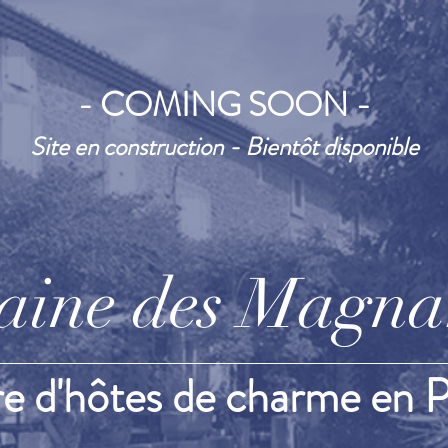
- COMING SOON -
Site en construction - Bientôt disponible
aine des Magnar
 d'hôtes de charme en 